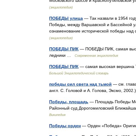
Московского шоссе и Краснопутиловской
(энциклопедия)
ПОБЕДЫ улица
— Так назвали в 1954 год
Победы, между Варшавской и Бассейной ул
ознаменование исторической победы на
(энциклопедия)
ПОБЕДЫ ПИК
— ПОБЕДЫ ПИК, самая высо
ледники …
Современная энциклопедия
ПОБЕДЫ ПИК
— самая высокая вершина Т
Большой Энциклопедический словарь
победы сил света над тьмой
— см. глава
англ. С. Головой и А. Голова, Эксмо, 200
Победы, площадь
— Площадь Победы Мо
Районный суд Дорогомиловский Ближайша
Википедия
Победы орден
— Орден «Победа» Оригин