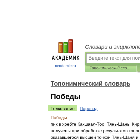
Словари и энциклоп
academic.ru
Топонимический словарь
Топонимический словарь
Победы
Толкование
Перевод
Победы
пик
в
хребте
Какшаал
-
Тоо
,
Тянь
-
Шань
;
Кир
получены
при
обработке
результатов
топо
оказавшегося
высшей
точкой
Тянь
-
Шаня
и