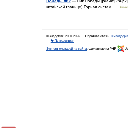
Победы пик
— Пик Победы [[Файл:|280px]]
китайской границе) Горная систем …
Вики
© Академик, 2000-2026
Обратная связь:
Техподдерж
👣 Путешествия
Экспорт словарей на сайты
, сделанные на PHP,
Jo