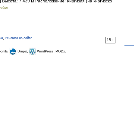
 Высота: 7 439 м Расположение: Киргизия (на киргизско
педия
ка
,
Реклама на сайте
18+
omla,
Drupal,
WordPress, MODx.