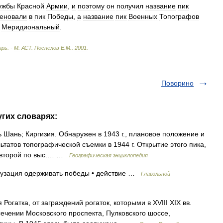
ужбы
Красной
Армии
,
и
поэтому
он
получил
название
пик
еновали
в
пик
Победы
,
а
название
пик
Военных
Топографов
Меридиональный
.
арь
. -
М:
АСТ
.
Поспелов
Е
.
М
.
.
2001
.
Поворино
угих словарях:
 Шань; Киргизия. Обнаружен в 1943 г., плановое положение и
ьтатов топографической съемки в 1944 г. Открытие этого пика,
и второй по выс.… …
Географическая энциклопедия
аузация одерживать победы • действие …
Глагольной
атка, от заграждений рогаток, которыми в ХVIII XIX вв.
сечении Московского проспекта, Пулковского шоссе,