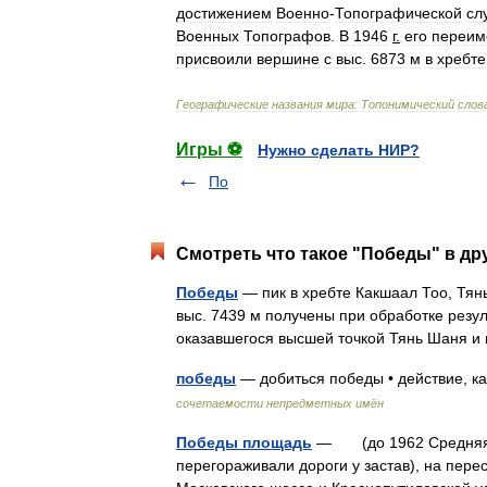
достижением
Военно
-
Топографической
сл
Военных
Топографов
.
В
1946
г
.
его
переим
присвоили
вершине
с
выс
.
6873
м
в
хребте
Географические
названия
мира:
Топонимический
слов
Игры ⚽
Нужно сделать НИР?
По
Смотреть что такое "Победы" в др
Победы
— пик в хребте Какшаал Тоо, Тянь
выс. 7439 м получены при обработке резул
оказавшегося высшей точкой Тянь Шаня 
победы
— добиться победы • действие, к
сочетаемости непредметных имён
Победы площадь
— (до 1962 Средняя Рог
перегораживали дороги у застав), на пере