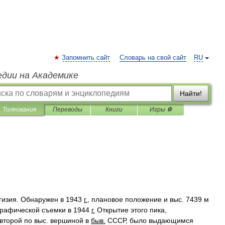
Запомнить сайт
Словарь на свой сайт
RU
едии на Академике
Найти!
Толкования
Переводы
Книги
Игры ⚽
гизия
.
Обнаружен
в
1943
г
.
,
плановое
положение
и
выс
.
7439
м
графической
съемки
в
1944
г
.
Открытие
этого
пика
,
второй
по
выс
.
вершиной
в
быв
.
СССР
,
было
выдающимся