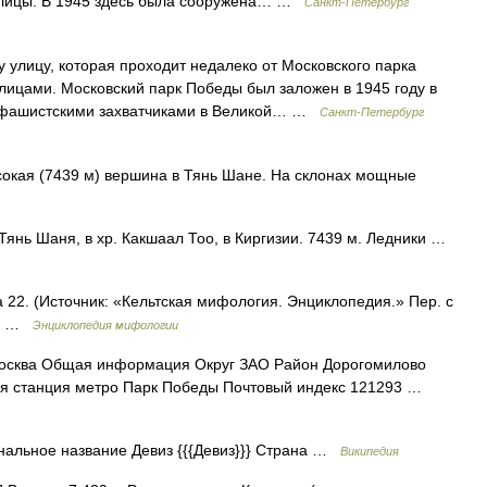
 улицы. В 1945 здесь была сооружена… …
Санкт-Петербург
у улицу, которая проходит недалеко от Московского парка
ицами. Московский парк Победы был заложен в 1945 году в
д фашистскими захватчиками в Великой… …
Санкт-Петербург
кая (7439 м) вершина в Тянь Шане. На склонах мощные
янь Шаня, в хр. Какшаал Тоо, в Киргизии. 7439 м. Ледники …
 22. (Источник: «Кельтская мифология. Энциклопедия.» Пер. с
2.) …
Энциклопедия мифологии
сква Общая информация Округ ЗАО Район Дорогомилово
я станция метро Парк Победы Почтовый индекс 121293 …
альное название Девиз {{{Девиз}}} Страна …
Википедия